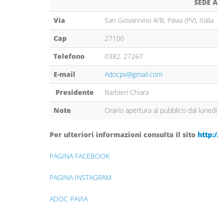
SEDE A
Via
San Giovannino 4/B, Pavia (PV), Italia
Cap
27100
Telefono
0382. 27267
E-mail
Adocpv@gmail.com
Presidente
Barbieri Chiara
Note
Orario apertura al pubblico dal lunedì
Per ulteriori informazioni consulta il sito
http:
PAGINA FACEBOOK
PAGINA INSTAGRAM
ADOC PAVIA