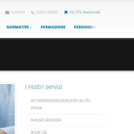
Contatti
0382.539600
UIL FPL Nazionale
NORMATIVE
FORMAZIONE
PERIODICI
I nostri servizi
CONVENZIONI DEDICATE UIL FPL
PAVIA
ASSICURAZIONI
CAF UIL