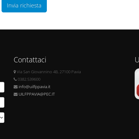
Invia richiesta
Contattaci
U
Via San Giovannino 4B, 27100 Pavia
0382.539600
info@uilfppavia.it
UILFPPAVIA@PEC.IT