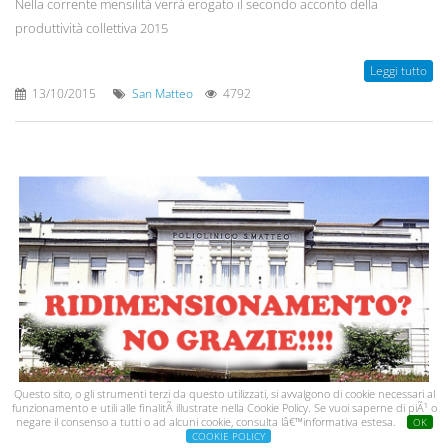
Nella corrente mensilità verrà erogato il secondo acconto della
produttività collettiva 2015
Leggi tutto
13/10/2015
San Matteo
4792
Questo sito, o gli strumenti terzi da questo utilizzati, si avvalgono di cookie necessari al
funzionamento e utili alle finalitÃ illustrate nella Cookie Policy. Se vuoi saperne di piÃ¹ o
negare il consenso a tutti o ad alcuni cookie, consulta lâ€™informativa estesa.
«S. Matteo, mancano 180
OK
COOKIE POLICY