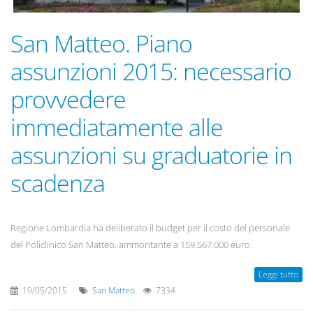
San Matteo. Piano
assunzioni 2015: necessario
provvedere
immediatamente alle
assunzioni su graduatorie in
scadenza
Regione Lombardia ha deliberato il budget per il costo del personale
del Policlinico San Matteo, ammontante a 159.567.000 euro.
Leggi tutto
19/05/2015
San Matteo
7334