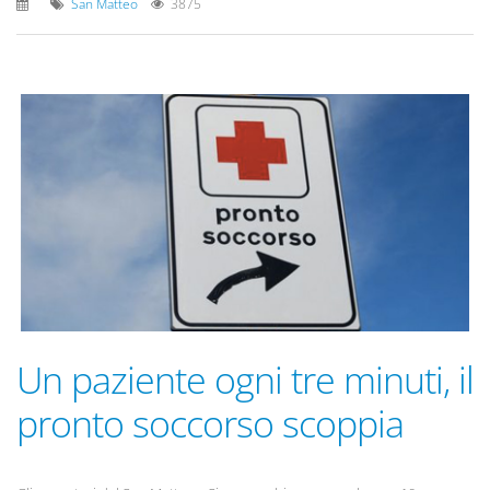
San Matteo
3875
Un paziente ogni tre minuti, il
pronto soccorso scoppia