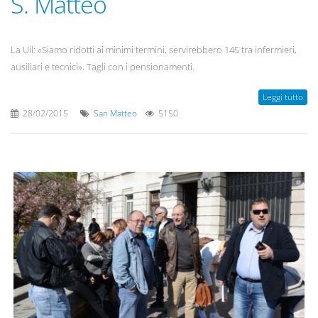
S. Matteo
La Uil: «Siamo ridotti ai minimi termini, servirebbero 145 tra infermieri,
ausiliari e tecnici». Tagli con i pensionamenti.
Leggi tutto
28/02/2015
San Matteo
5150