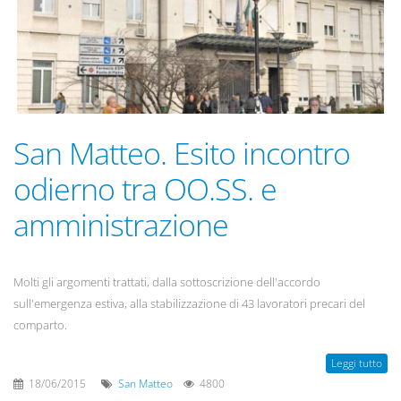
San Matteo. Esito incontro
odierno tra OO.SS. e
amministrazione
Molti gli argomenti trattati, dalla sottoscrizione dell'accordo
sull'emergenza estiva, alla stabilizzazione di 43 lavoratori precari del
comparto.
Leggi tutto
18/06/2015
San Matteo
4800