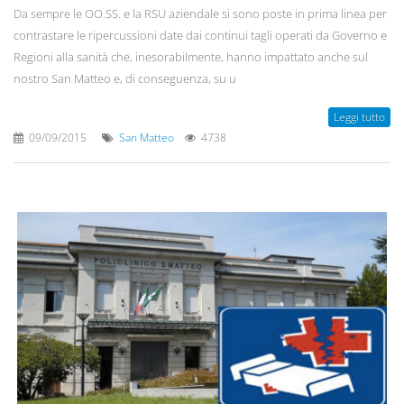
Da sempre le OO.SS. e la RSU aziendale si sono poste in prima linea per
contrastare le ripercussioni date dai continui tagli operati da Governo e
Regioni alla sanità che, inesorabilmente, hanno impattato anche sul
nostro San Matteo e, di conseguenza, su u
Leggi tutto
09/09/2015
San Matteo
4738