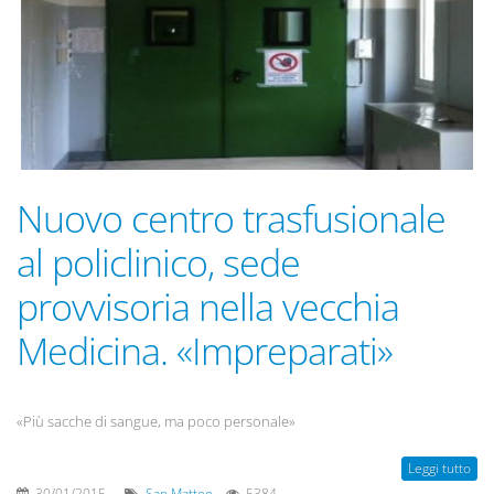
Nuovo centro trasfusionale
al policlinico, sede
provvisoria nella vecchia
Medicina. «Impreparati»
«Più sacche di sangue, ma poco personale»
Leggi tutto
30/01/2015
San Matteo
5384