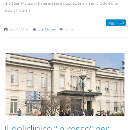
che il San Matteo di Pavia avesse a disposizione un asilo nido e una
scuola materna.
Leggi tutto
23/04/2015
San Matteo
5145
Il policlinico “in rosso” per