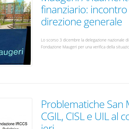
finanziario: incontro
direzione generale
Lo scorso 3 dicembre la delegazione nazionale di F
Fondazione Maugeri per una verifica della situazi
Problematiche San M
CGIL, CISL e UIL al 
ieri