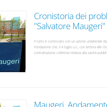
Cronistoria dei pro
"Salvatore Maugeri"
Il tutto è cominciato con un azione unilaterale da
Fondazione che, il 4 luglio u.s., con lettera alle O
contrattazione collettiva relativa alla sanità pubbli
Maugeri. Andament