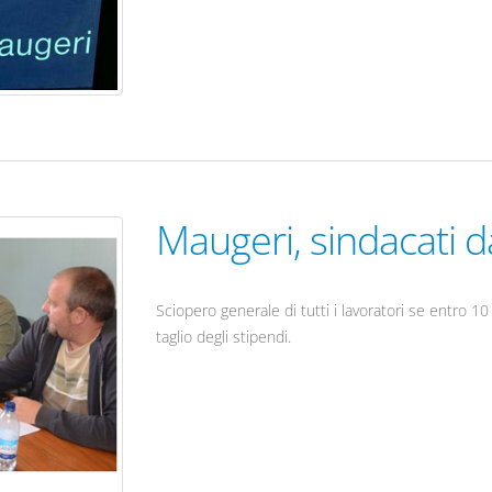
Maugeri, sindacati 
Sciopero generale di tutti i lavoratori se entro 10 
taglio degli stipendi.