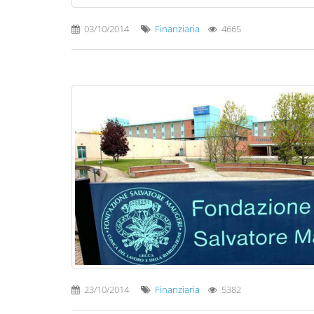
03/10/2014
Finanziaria
4665
23/10/2014
Finanziaria
5382