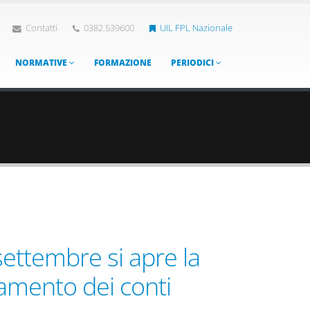
Contatti
0382.539600
UIL FPL Nazionale
NORMATIVE
FORMAZIONE
PERIODICI
settembre si apre la
anamento dei conti