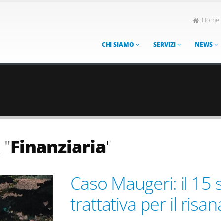
Home
CHI SIAMO
SERVIZI
NEWS
 "
Finanziaria
"
Caso Maugeri: il 15 
trattativa per il ris