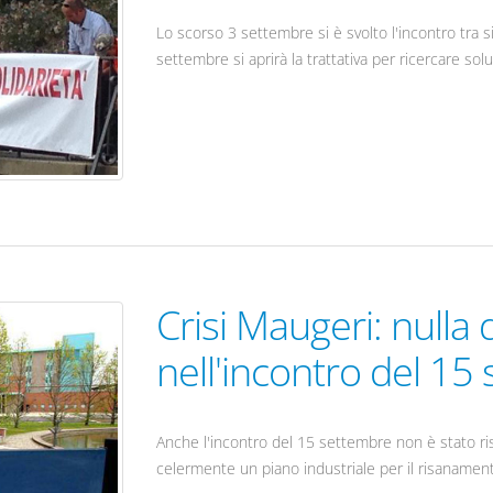
Lo scorso 3 settembre si è svolto l'incontro tra s
settembre si aprirà la trattativa per ricercare sol
Crisi Maugeri: nulla 
nell'incontro del 15
Anche l'incontro del 15 settembre non è stato riso
celermente un piano industriale per il risanamento