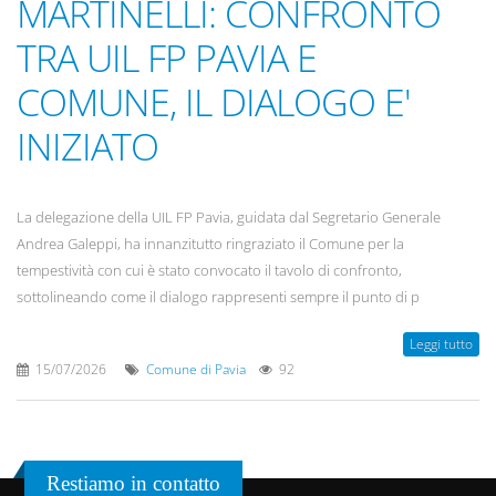
MARTINELLI: CONFRONTO
TRA UIL FP PAVIA E
COMUNE, IL DIALOGO E'
INIZIATO
La delegazione della UIL FP Pavia, guidata dal Segretario Generale
Andrea Galeppi, ha innanzitutto ringraziato il Comune per la
tempestività con cui è stato convocato il tavolo di confronto,
sottolineando come il dialogo rappresenti sempre il punto di p
Leggi tutto
15/07/2026
Comune di Pavia
92
Restiamo in contatto