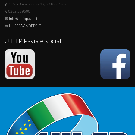
Via San Giovannino 4B, 27100 Pavia
0382.539600
info@uilfppavia.it
UILFPPAVIA@PEC.IT
UIL FP Pavia è social!