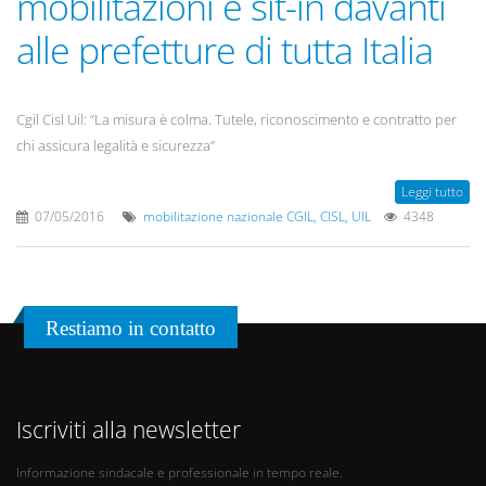
mobilitazioni e sit-in davanti
alle prefetture di tutta Italia
Cgil Cisl Uil: “La misura è colma. Tutele, riconoscimento e contratto per
chi assicura legalità e sicurezza”
Leggi tutto
07/05/2016
mobilitazione nazionale CGIL, CISL, UIL
4348
Restiamo in contatto
Iscriviti alla newsletter
Informazione sindacale e professionale in tempo reale.