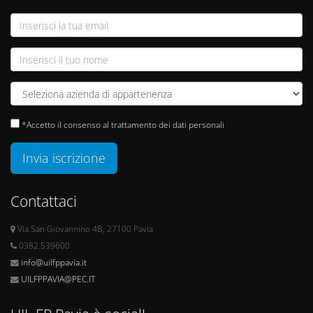
*Accetto il consenso al trattamento dei dati personali
Invia iscrizione
Contattaci
Via San Giovannino 4B, 27100 Pavia
0382.539600
info@uilfppavia.it
UILFPPAVIA@PEC.IT