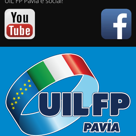
UIL FP Pavia è social!