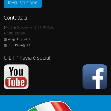
Invia iscrizione
Contattaci
Via San Giovannino 4B, 27100 Pavia
0382.539600
info@uilfppavia.it
UILFPPAVIA@PEC.IT
UIL FP Pavia è social!