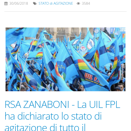
30/06/2018
STATO di AGITAZIONE
3584
RSA ZANABONI - La UIL FPL
ha dichiarato lo stato di
agitazione di tutto il