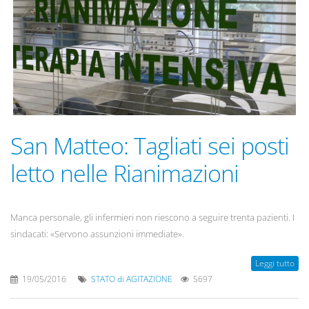
San Matteo: Tagliati sei posti
letto nelle Rianimazioni
Manca personale, gli infermieri non riescono a seguire trenta pazienti. I
sindacati: «Servono assunzioni immediate».
Leggi tutto
19/05/2016
STATO di AGITAZIONE
5697