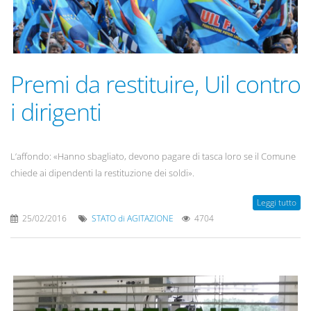
Premi da restituire, Uil contro
i dirigenti
L’affondo: «Hanno sbagliato, devono pagare di tasca loro se il Comune
chiede ai dipendenti la restituzione dei soldi».
Leggi tutto
25/02/2016
STATO di AGITAZIONE
4704