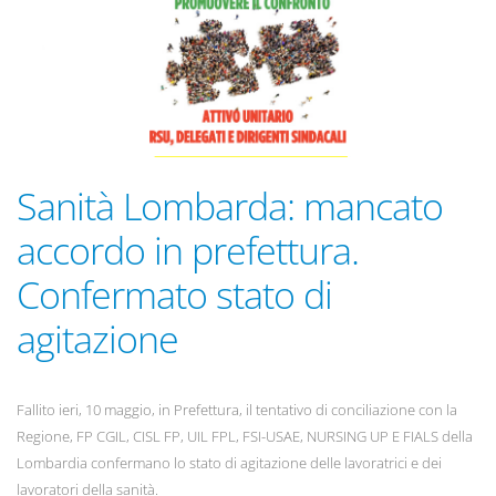
Sanità Lombarda: mancato
accordo in prefettura.
Confermato stato di
agitazione
Fallito ieri, 10 maggio, in Prefettura, il tentativo di conciliazione con la
Regione, FP CGIL, CISL FP, UIL FPL, FSI-USAE, NURSING UP E FIALS della
Lombardia confermano lo stato di agitazione delle lavoratrici e dei
lavoratori della sanità.