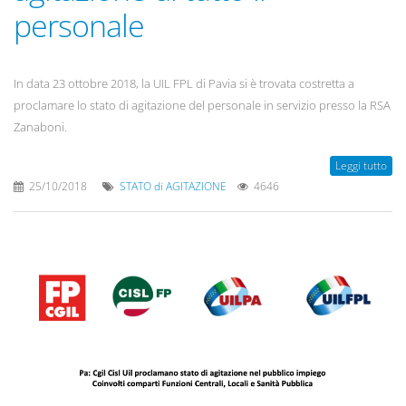
personale
In data 23 ottobre 2018, la UIL FPL di Pavia si è trovata costretta a
proclamare lo stato di agitazione del personale in servizio presso la RSA
Zanaboni.
Leggi tutto
25/10/2018
STATO di AGITAZIONE
4646