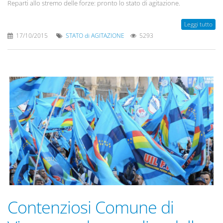
Reparti allo stremo delle forze: pronto lo stato di agitazione.
Leggi tutto
17/10/2015
STATO di AGITAZIONE
5293
Contenziosi Comune di