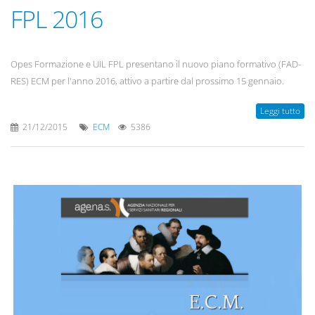
FPL 2016
Opes Formazione e UIL FPL presentano il nuovo piano formativo (FAD-
RES) ECM per l'anno 2016, attivo a partire dal prossimo 15 gennaio.
Leggi tutto
21/12/2015
ECM
5386