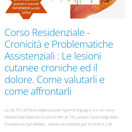
Corso Residenziale -
Cronicità e Problematiche
Assistenziali : Le lesioni
cutanee croniche ed il
dolore. Come valutarli e
come affrontarli
La UIL FPL di Pavia organizza per il giorno 8 giugno p.v. un corso
residenziale dedicato ai soli iscritti UIL FPL presso l'aula Golgi della
Fondazione San Matteo - evento accreditato per 9 crediti E.C.M.