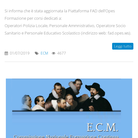
Si informa che è stata aggiornata la Piattaforma FAD dell’Opes
Formazione per corsi dedicati a:
Operatori Polizia Locale, Personale Ammnistrativo, Operatore Socio
Sanitario e Personale Educativo Scolastico (indirizzo web: fad.opes.ws).
Leggi tutto
01/07/2019
ECM
4677