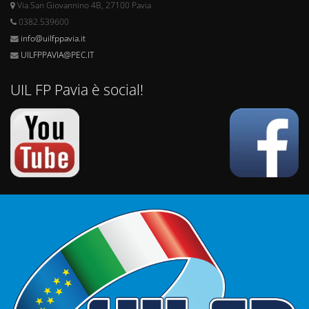
Via San Giovannino 4B, 27100 Pavia
0382.539600
info@uilfppavia.it
UILFPPAVIA@PEC.IT
UIL FP Pavia è social!