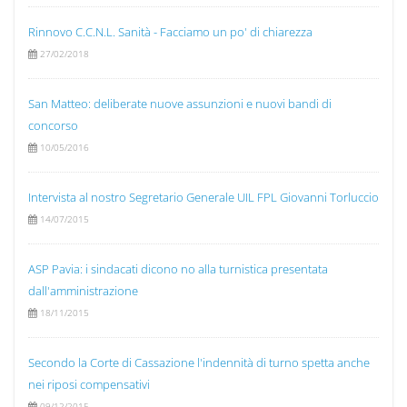
Rinnovo C.C.N.L. Sanità - Facciamo un po' di chiarezza
27/02/2018
San Matteo: deliberate nuove assunzioni e nuovi bandi di
concorso
10/05/2016
Intervista al nostro Segretario Generale UIL FPL Giovanni Torluccio
14/07/2015
ASP Pavia: i sindacati dicono no alla turnistica presentata
dall'amministrazione
18/11/2015
Secondo la Corte di Cassazione l'indennità di turno spetta anche
nei riposi compensativi
09/12/2015