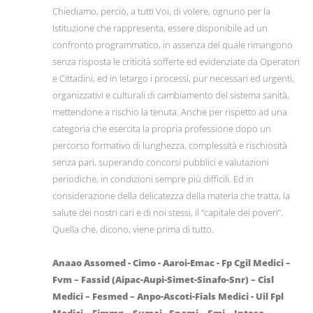
Chiediamo, perciò, a tutti Voi, di volere, ognuno per la
Istituzione che rappresenta, essere disponibile ad un
confronto programmatico, in assenza del quale rimangono
senza risposta le criticità sofferte ed evidenziate da Operatori
e Cittadini, ed in letargo i processi, pur necessari ed urgenti,
organizzativi e culturali di cambiamento del sistema sanità,
mettendone a rischio la tenuta. Anche per rispetto ad una
categoria che esercita la propria professione dopo un
percorso formativo di lunghezza, complessità e rischiosità
senza pari, superando concorsi pubblici e valutazioni
periodiche, in condizioni sempre più difficili. Ed in
considerazione della delicatezza della materia che tratta, la
salute dei nostri cari e di noi stessi, il “capitale dei poveri”.
Quella che, dicono, viene prima di tutto.
Anaao Assomed - Cimo - Aaroi-Emac - Fp Cgil Medici –
Fvm – Fassid (Aipac-Aupi-Simet-Sinafo-Snr) – Cisl
Medici – Fesmed – Anpo-Ascoti-Fials Medici - Uil Fpl
Medici – Fimmg – Sumai - Snami – Smi – Intesa