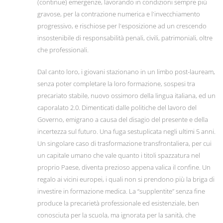
(continue) emergenze, lavorando in condizioni sempre più
gravose, per la contrazione numerica e l'invecchiamento
progressivo, e rischiose per l'esposizione ad un crescendo
insostenibile di responsabilità penali, civili, patrimoniali, oltre
che professionali.
Dal canto loro, i giovani stazionano in un limbo post-lauream,
senza poter completare la loro formazione, sospesi tra
precariato stabile, nuovo ossimoro della lingua italiana, ed un
caporalato 2.0. Dimenticati dalle politiche del lavoro del
Governo, emigrano a causa del disagio del presente e della
incertezza sul futuro. Una fuga sestuplicata negli ultimi 5 anni.
Un singolare caso di trasformazione transfrontaliera, per cui
un capitale umano che vale quanto i titoli spazzatura nel
proprio Paese, diventa prezioso appena valica il confine. Un
regalo ai vicini europei, i quali non si prendono più la briga di
investire in formazione medica. La “supplentite” senza fine
produce la precarietà professionale ed esistenziale, ben
conosciuta per la scuola, ma ignorata per la sanità, che