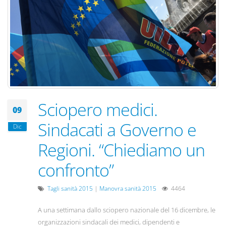
Sciopero medici.
09
Sindacati a Governo e
Dic
Regioni. “Chiediamo un
confronto”
Tagli sanità 2015
|
Manovra sanità 2015
4464
A una settimana dallo sciopero nazionale del 16 dicembre, le
organizzazioni sindacali dei medici, dipendenti e