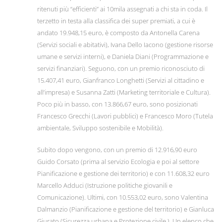
ritenuti più “efficienti” ai 10mila assegnati a chi sta in coda. Il
terzetto in testa alla classifica dei super premiati, a cui è
andato 19.948,15 euro, è composto da Antonella Carena
(Servizi sociali e abitativi), Ivana Dello Iacono (gestione risorse
umane e servizi interni), e Daniela Diani (Programmazione e
servizi finanziari). Seguono, con un premio riconosciuto di
15.407,41 euro, Gianfranco Longhetti (Servizi al cittadino e
all’impresa) e Susanna Zatti (Marketing territoriale e Cultura).
Poco più in basso, con 13.866,67 euro, sono posizionati
Francesco Grecchi (Lavori pubblici) e Francesco Moro (Tutela
ambientale, Sviluppo sostenibile e Mobilità).
Subito dopo vengono, con un premio di 12.916,90 euro
Guido Corsato (prima al servizio Ecologia e poi al settore
Pianificazione e gestione dei territorio) e con 11.608,32 euro
Marcello Adduci (Istruzione politiche giovanili e
Comunicazione). Ultimi, con 10.553,02 euro, sono Valentina
Dalmanzio (Pianificazione e gestione del territorio) e Gianluca
Giurato (Sicurezza urbana e Protezione civile ). Un elenco che