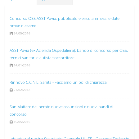
Concorso OSS ASST Pavia: pubblicato elenco ammessi e date
prove d'esame
24/05/2016
ASST Pavia (ex Azienda Ospedaliera): bando di concorso per OSS,
tecnici sanitari e autista soccorritore
14/01/2016
Rinnovo C.C.N.L. Sanità - Facciamo un po' di chiarezza
27/02/2018
San Matteo: deliberate nuove assunzioni e nuovi bandi di
concorso
10/05/2016
Intervista al nostro Segretario Generale UIL FPL Giovanni Torluccio