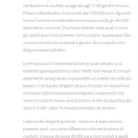
retribuzioni di risultato assegnate agli 11 dirigenti in forza a
Palazzo Mezzabarba; la seconda, per 230.000 euro, riguarda
invece il premio incentivante riconosciuto a tutti gli altri 600
dipendenti comunali. Due fasce distinte, sulle quali si sono
già aperti due fronti polemici. Sono proprio queste due cifre
a creare scontro tra sindacati e giunta, da una parte, e tra
dirigenti stessi dall’altra.
I primi accusano l’amministrazione di «aver attuato una
evidente sperequazioni tra dieci “eletti” e la massa di comuni
dipendenti, assegnando a ques’ultimi un premio 50 volte più
basso»; il sindacato dirigenti attacca il nucleo di valutazione
nominato dall’amministrazione Depaoli, sostenendo che
«non ha nulla di nuovo, anzi è antico», e che «la classifica dei
“buoni” e dei “cattivi” è rimasta immutata nel tempo».
L’elenco dei dirigenti premiati - nessuno è stato escluso -
prevede, però, una certa differenza nella retribuzione di
risultato: si passa da quasi 20.000 euro riconosciuti a quelli