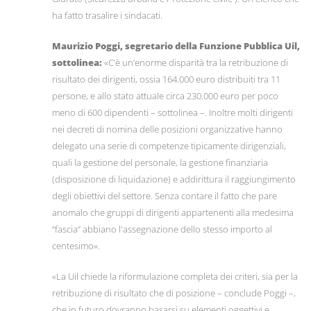
ha fatto trasalire i sindacati.
Maurizio Poggi, segretario della Funzione Pubblica Uil,
sottolinea:
«C’è un’enorme disparità tra la retribuzione di
risultato dei dirigenti, ossia 164.000 euro distribuiti tra 11
persone, e allo stato attuale circa 230.000 euro per poco
meno di 600 dipendenti – sottolinea –. Inoltre molti dirigenti
nei decreti di nomina delle posizioni organizzative hanno
delegato una serie di competenze tipicamente dirigenziali,
quali la gestione del personale, la gestione finanziaria
(disposizione di liquidazione) e addirittura il raggiungimento
degli obiettivi del settore. Senza contare il fatto che pare
anomalo che gruppi di dirigenti appartenenti alla medesima
“fascia” abbiano l'assegnazione dello stesso importo al
centesimo».
«La Uil chiede la riformulazione completa dei criteri, sia per la
retribuzione di risultato che di posizione – conclude Poggi –,
che in futuro dovranno basarsi su elementi oggettivi e