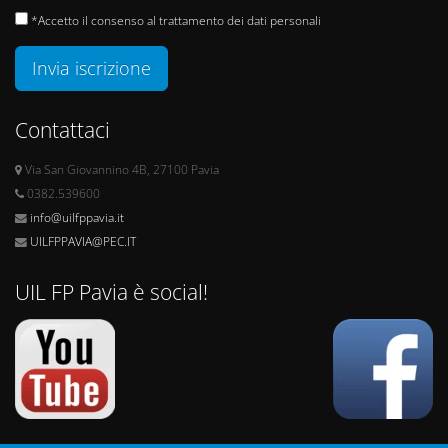
*Accetto il consenso al trattamento dei dati personali
Invia iscrizione
Contattaci
Via San Giovannino 4B, 27100 Pavia
0382.539600
info@uilfppavia.it
UILFPPAVIA@PEC.IT
UIL FP Pavia è social!