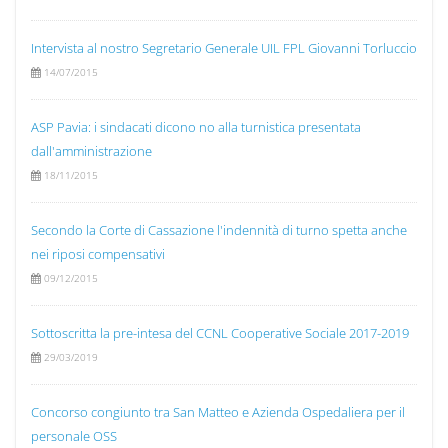
Intervista al nostro Segretario Generale UIL FPL Giovanni Torluccio
14/07/2015
ASP Pavia: i sindacati dicono no alla turnistica presentata
dall'amministrazione
18/11/2015
Secondo la Corte di Cassazione l'indennità di turno spetta anche
nei riposi compensativi
09/12/2015
Sottoscritta la pre-intesa del CCNL Cooperative Sociale 2017-2019
29/03/2019
Concorso congiunto tra San Matteo e Azienda Ospedaliera per il
personale OSS