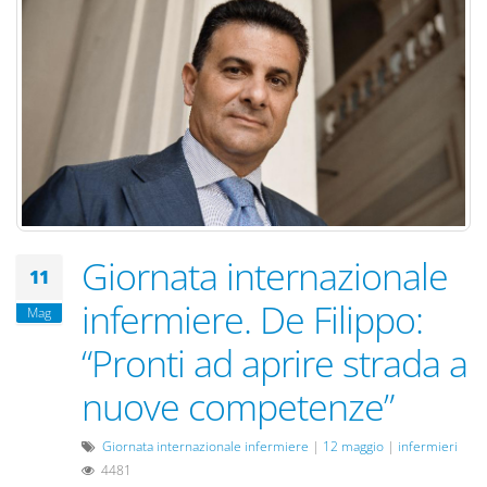
Giornata internazionale
11
infermiere. De Filippo:
Mag
“Pronti ad aprire strada a
nuove competenze”
Giornata internazionale infermiere
|
12 maggio
|
infermieri
4481