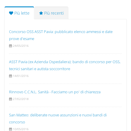
Più lette
Più recenti
Concorso OSS ASST Pavia: pubblicato elenco ammessi e date
prove d'esame
24/05/2016
ASST Pavia (ex Azienda Ospedaliera): bando di concorso per OSS,
tecnici sanitari e autista soccorritore
14/01/2016
Rinnovo C.C.N.L. Sanità - Facciamo un po' di chiarezza
27/02/2018
San Matteo: deliberate nuove assunzioni e nuovi bandi di
concorso
10/05/2016