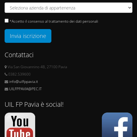
*Accetto il consenso al trattamento dei dati personali
Invia iscrizione
Contattaci
Via San Giovannino 4B, 27100 Pavia
0382.539600
info@uilfppavia.it
UILFPPAVIA@PEC.IT
UIL FP Pavia è social!