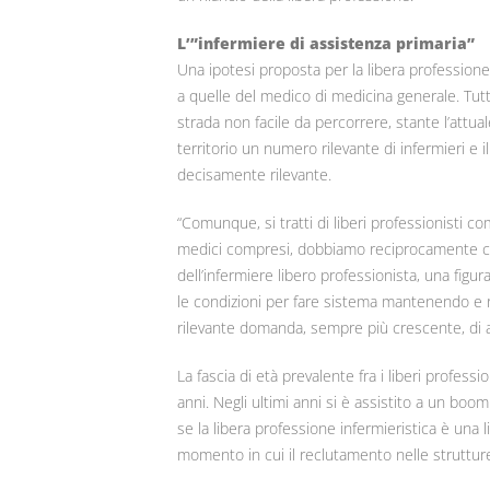
L’”infermiere di assistenza primaria”
Una ipotesi proposta per la libera profession
a quelle del medico di medicina generale. Tutta
strada non facile da percorrere, stante l’attua
territorio un numero rilevante di infermieri e 
decisamente rilevante.
“Comunque, si tratti di liberi professionisti c
medici compresi, dobbiamo reciprocamente conf
dell’infermiere libero professionista, una fig
le condizioni per fare sistema mantenendo e riv
rilevante domanda, sempre più crescente, di a
La fascia di età prevalente fra i liberi profess
anni. Negli ultimi anni si è assistito a un boom
se la libera professione infermieristica è una l
momento in cui il reclutamento nelle struttu