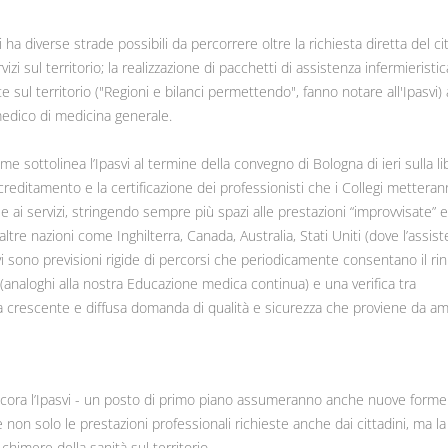
i ha diverse strade possibili da percorrere oltre la richiesta diretta del ci
izi sul territorio; la realizzazione di pacchetti di assistenza infermieristic
orte sul territorio ("Regioni e bilanci permettendo", fanno notare all'Ipasvi)
medico di medicina generale.
come sottolinea l’Ipasvi al termine della convegno di Bologna di ieri sulla li
creditamento e la certificazione dei professionisti che i Collegi mettera
e ai servizi, stringendo sempre più spazi alle prestazioni “improvvisate” e
ltre nazioni come Inghilterra, Canada, Australia, Stati Uniti (dove l’assis
i sono previsioni rigide di percorsi che periodicamente consentano il ri
 (analoghi alla nostra Educazione medica continua) e una verifica tra
lla crescente e diffusa domanda di qualità e sicurezza che proviene da am
ancora l’Ipasvi - un posto di primo piano assumeranno anche nuove forme
 non solo le prestazioni professionali richieste anche dai cittadini, ma la
chimere della sanità sul territorio.