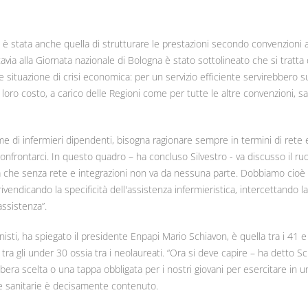
e è stata anche quella di strutturare le prestazioni secondo convenzioni
via alla Giornata nazionale di Bologna è stato sottolineato che si tratta 
le situazione di crisi economica: per un servizio efficiente servirebbero s
il loro costo, a carico delle Regioni come per tutte le altre convenzioni, 
ome di infermieri dipendenti, bisogna ragionare sempre in termini di rete e
rontarci. In questo quadro – ha concluso Silvestro - va discusso il ru
ura che senza rete e integrazioni non va da nessuna parte. Dobbiamo cioè
endicando la specificità dell'assistenza infermieristica, intercettando la
ssistenza”.
ionisti, ha spiegato il presidente Enpapi Mario Schiavon, è quella tra i 41 e
 tra gli under 30 ossia tra i neolaureati. “Ora si deve capire – ha detto S
ibera scelta o una tappa obbligata per i nostri giovani per esercitare in u
re sanitarie è decisamente contenuto.