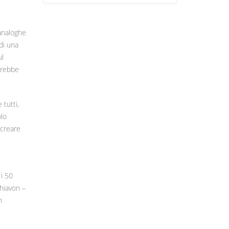
 analoghe
di una
ul
sarebbe
 tutti,
olo
 creare
 i 50
chiavon –
n