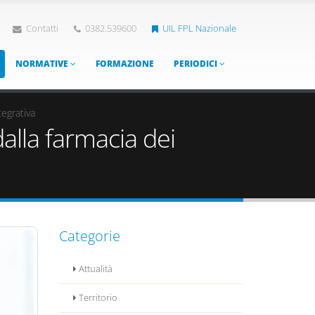
Contatti
0382.539600
UIL FPL Nazionale
NORMATIVE
FORMAZIONE
PERIODICI
tegrativa
dalla farmacia dei
Categorie
Attualità
Territorio