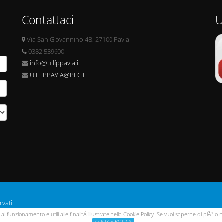
Contattaci
U
Via San Giovannino 4B, 27100 Pavia
0382.539600
info@uilfppavia.it
UILFPPAVIA@PEC.IT
rvati
i al funzionamento e utili alle finalitÃ illustrate nella Cookie Policy. Se vuoi saperne di piÃ¹
COOKIE POLICY