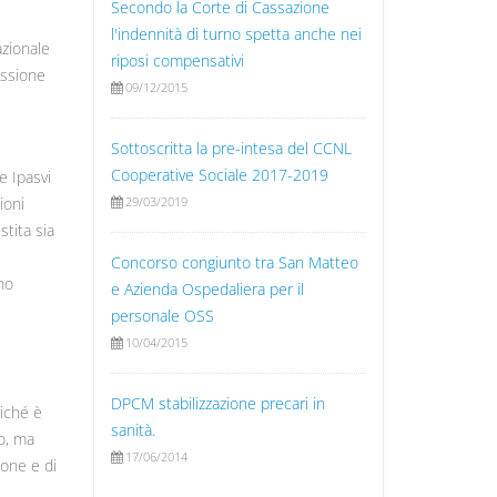
Secondo la Corte di Cassazione
l'indennità di turno spetta anche nei
azionale
riposi compensativi
essione
09/12/2015
Sottoscritta la pre-intesa del CCNL
Cooperative Sociale 2017-2019
e Ipasvi
29/03/2019
ioni
tita sia
i
Concorso congiunto tra San Matteo
no
e Azienda Ospedaliera per il
personale OSS
10/04/2015
DPCM stabilizzazione precari in
oiché è
sanità.
vo, ma
17/06/2014
ione e di