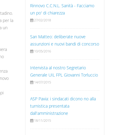
Rinnovo C.C.N.L. Sanità - Facciamo
un po' di chiarezza
ttadino.
a per la
27/02/2018
 a un
San Matteo: deliberate nuove
assunzioni e nuovi bandi di concorso
bera
10/05/2016
nno
Intervista al nostro Segretario
tenza
Generale UIL FPL Giovanni Torluccio
nnovo
14/07/2015
pi
ASP Pavia: i sindacati dicono no alla
turnistica presentata
dall'amministrazione
18/11/2015