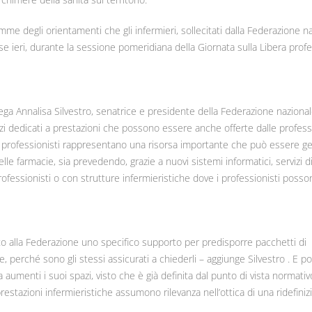
e degli orientamenti che gli infermieri, sollecitati dalla Federazione n
sse ieri, durante la sessione pomeridiana della Giornata sulla Libera prof
piega Annalisa Silvestro, senatrice e presidente della Federazione nazional
zi dedicati a prestazioni che possono essere anche offerte dalle profess
ri professionisti rappresentano una risorsa importante che può essere ges
lle farmacie, sia prevedendo, grazie a nuovi sistemi informatici, servizi d
professionisti o con strutture infermieristiche dove i professionisti posso
to alla Federazione uno specifico supporto per predisporre pacchetti di
rie, perché sono gli stessi assicurati a chiederli – aggiunge Silvestro . E p
a aumenti i suoi spazi, visto che è già definita dal punto di vista normati
restazioni infermieristiche assumono rilevanza nell’ottica di una ridefiniz