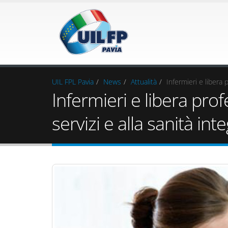
UIL FPL Pavia
News
Attualità
Infermieri e libera 
Infermieri e libera prof
servizi e alla sanità int