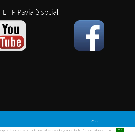
IL FP Pavia è social!
Credit
 o negare il consenso a tutti o ad alcuni cookie, consulta lâ€™informativa estesa.
OK