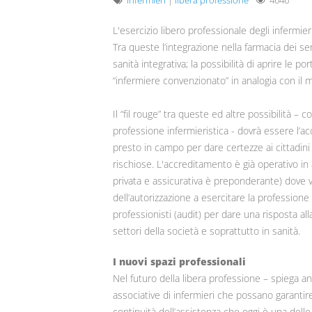
infermieri
|
libera professione
4646
L'esercizio libero professionale degli infermier
Tra queste l’integrazione nella farmacia dei serv
sanità integrativa; la possibilità di aprire le p
“infermiere convenzionato” in analogia con il 
Il “fil rouge” tra queste ed altre possibilità – 
professione infermieristica - dovrà essere l’ac
presto in campo per dare certezze ai cittadini 
rischiose. L'accreditamento è già operativo in a
privata e assicurativa è preponderante) dove v
dell’autorizzazione a esercitare la professione
professionisti (audit) per dare una risposta a
settori della società e soprattutto in sanità.
I nuovi spazi professionali
Nel futuro della libera professione – spiega 
associative di infermieri che possano garantire
continuità dell’assistenza che oggi è una delle 