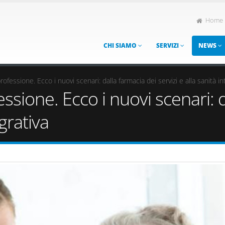
Home
CHI SIAMO
SERVIZI
NEWS
professione. Ecco i nuovi scenari: dalla farmacia dei servizi e alla sanità in
essione. Ecco i nuovi scenari: 
egrativa