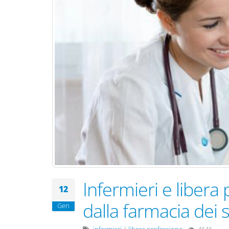
Infermieri e libera 
12
dalla farmacia dei s
Gen