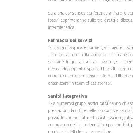
Sarà una consensus conference a tirare le somm
Ipasvi, esprimeranno sulle tre direttrici discu
infermieristica.
Farmacia dei servizi
“Si tratta di applicare norme già in vigore – s
– che prevedono nella farmacia dei servizi spa
sanitarie. In questo senso – aggiunge – i libe
dedicando, appunto, spazi ad hoc all’interno de
contatto diretto con singoli infermieri libero 
organizzarsi in team di assistenza”.
Sanità integrativa
“Già numerosi gruppi assicurativi hanno chies
prestazioni da offrire nelle loro polizze sanita
possibile che nel futuro l'assistenza integrativ
ancora non del tutto decollata, i pacchetti di p
un rilancio della libera professione.