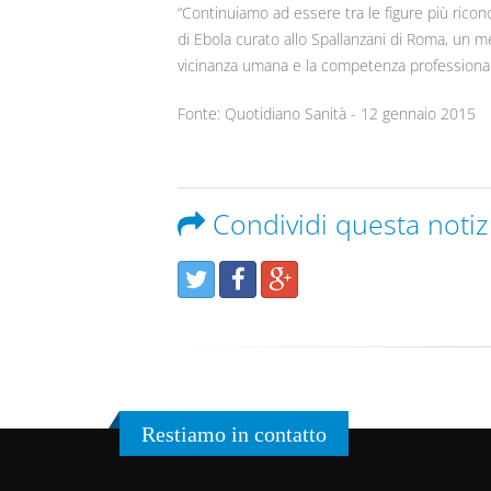
“Continuiamo ad essere tra le figure più ricon
di Ebola curato allo Spallanzani di Roma, un me
vicinanza umana e la competenza professionale
Fonte: Quotidiano Sanità - 12 gennaio 2015
Condividi questa notiz
Restiamo in contatto