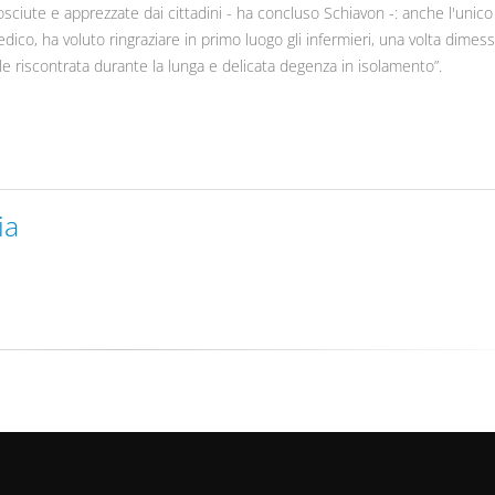
osciute e apprezzate dai cittadini - ha concluso Schiavon -: anche l'unic
dico, ha voluto ringraziare in primo luogo gli infermieri, una volta dimess
 riscontrata durante la lunga e delicata degenza in isolamento”.
ia