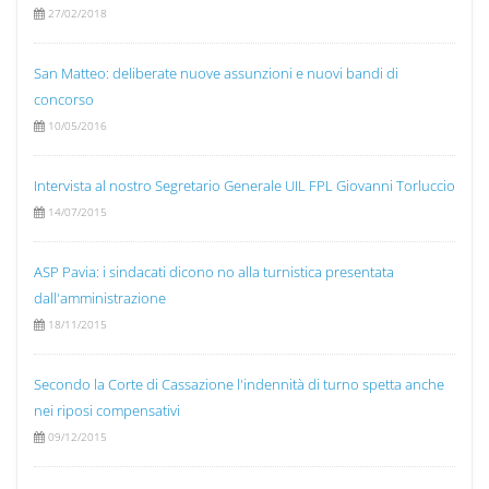
27/02/2018
San Matteo: deliberate nuove assunzioni e nuovi bandi di
concorso
10/05/2016
Intervista al nostro Segretario Generale UIL FPL Giovanni Torluccio
14/07/2015
ASP Pavia: i sindacati dicono no alla turnistica presentata
dall'amministrazione
18/11/2015
Secondo la Corte di Cassazione l'indennità di turno spetta anche
nei riposi compensativi
09/12/2015