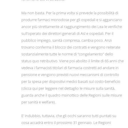
Ma non basta. Per la prima volta si prevede la possibilità di
produrre farmaci monodose per gli ospedali e si agganciano
ancor più strettamente al raggiungimento dei Lea le verifiche
sull’operato dei direttori generali di Asl e ospedali. Per il
pubblico impiego, sanità compresa, cambia poco. Anzi
trovano conferma il blocco dei contratti e vengono reiterate
sostanzialmente tutte le norme di “congelamento” dello
status quo retributivo. Viene poi abolito il limite di 65 anni che
vedeva i farmacisti titolari di farmacia costretti ad andare in
pensione e vengono previsti nuovi meccanismi di controllo
per la spesa per dispositivi medici basati sul costo-beneficio
(clicca qui per leggere nel dettaglio le misure sulla sanità,
guarda anche il quadro msinottico delle Regioni sulle misure
per sanità e welfare).
E’ indubbio, tuttavia, che gli occhi saranno tutti puntati su
cosa accadrà entro il prossimo 31 gennaio. Le Regioni