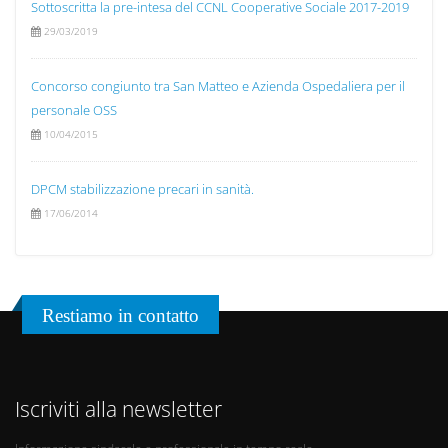
Sottoscritta la pre-intesa del CCNL Cooperative Sociale 2017-2019
29/03/2019
Concorso congiunto tra San Matteo e Azienda Ospedaliera per il
personale OSS
10/04/2015
DPCM stabilizzazione precari in sanità.
17/06/2014
Restiamo in contatto
Iscriviti alla newsletter
Informazione sindacale e professionale in tempo reale.