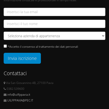
*Accetto il consenso al trattamento dei dati personali
Invia iscrizione
Contattaci
Via San Giovannino 4B, 27100 Pavia
0382.539600
info@uilfppavia.it
UILFPPAVIA@PEC.IT