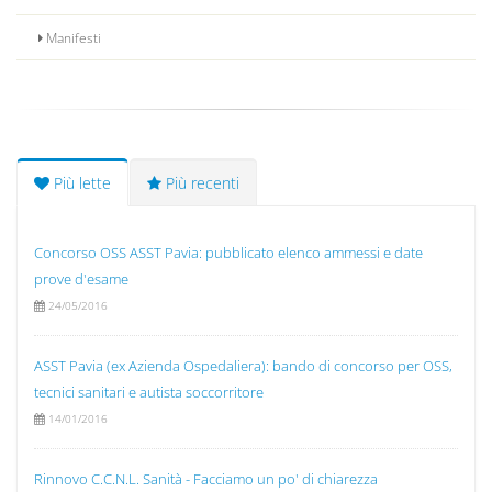
Manifesti
Più lette
Più recenti
Concorso OSS ASST Pavia: pubblicato elenco ammessi e date
prove d'esame
24/05/2016
ASST Pavia (ex Azienda Ospedaliera): bando di concorso per OSS,
tecnici sanitari e autista soccorritore
14/01/2016
Rinnovo C.C.N.L. Sanità - Facciamo un po' di chiarezza