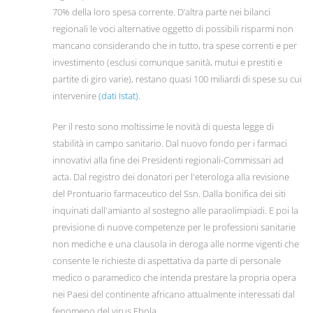
70% della loro spesa corrente. D’altra parte nei bilanci
regionali le voci alternative oggetto di possibili risparmi non
mancano considerando che in tutto, tra spese correnti e per
investimento (esclusi comunque sanità, mutui e prestiti e
partite di giro varie), restano quasi 100 miliardi di spese su cui
intervenire
(dati Istat).
Per il resto sono moltissime le novità di questa legge di
stabilità in campo sanitario. Dal nuovo fondo per i farmaci
innovativi alla fine dei Presidenti regionali-Commissari ad
acta. Dal registro dei donatori per l'eterologa alla revisione
del Prontuario farmaceutico del Ssn. Dalla bonifica dei siti
inquinati dall'amianto al sostegno alle paraolimpiadi. E poi la
previsione di nuove competenze per le professioni sanitarie
non mediche e una clausola in deroga alle norme vigenti che
consente le richieste di aspettativa da parte di personale
medico o paramedico che intenda prestare la propria opera
nei Paesi del continente africano attualmente interessati dal
fenomeno del virus Ebola.