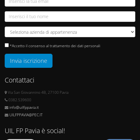
*Accetto il consenso al trattamento dei dati personali
Invia iscrizione
Contattaci
Via San Giovannino 4B, 27100 Pavia
0382.539600
info@uilfppavia.it
UILFPPAVIA@PEC.IT
UIL FP Pavia è social!