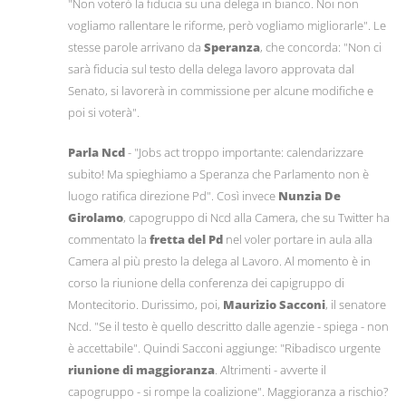
"Non voterò la fiducia su una delega in bianco. Noi non
vogliamo rallentare le riforme, però vogliamo migliorarle". Le
stesse parole arrivano da
Speranza
, che concorda: "Non ci
sarà fiducia sul testo della delega lavoro approvata dal
Senato, si lavorerà in commissione per alcune modifiche e
poi si voterà".
Parla Ncd
- "Jobs act troppo importante: calendarizzare
subito! Ma spieghiamo a Speranza che Parlamento non è
luogo ratifica direzione Pd". Così invece
Nunzia De
Girolamo
, capogruppo di Ncd alla Camera, che su Twitter ha
commentato la
fretta del Pd
nel voler portare in aula alla
Camera al più presto la delega al Lavoro. Al momento è in
corso la riunione della conferenza dei capigruppo di
Montecitorio. Durissimo, poi,
Maurizio Sacconi
, il senatore
Ncd. "Se il testo è quello descritto dalle agenzie - spiega - non
è accettabile". Quindi Sacconi aggiunge: "Ribadisco urgente
riunione di maggioranza
. Altrimenti - avverte il
capogruppo - si rompe la coalizione". Maggioranza a rischio?