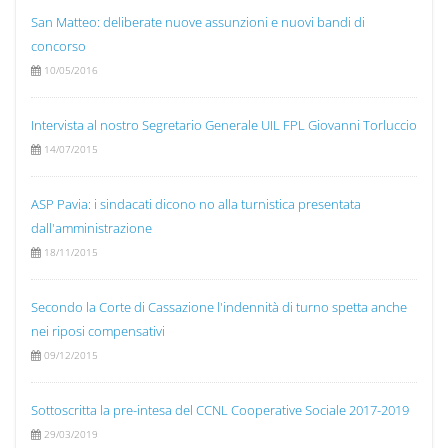
San Matteo: deliberate nuove assunzioni e nuovi bandi di
concorso
10/05/2016
Intervista al nostro Segretario Generale UIL FPL Giovanni Torluccio
14/07/2015
ASP Pavia: i sindacati dicono no alla turnistica presentata
dall'amministrazione
18/11/2015
Secondo la Corte di Cassazione l'indennità di turno spetta anche
nei riposi compensativi
09/12/2015
Sottoscritta la pre-intesa del CCNL Cooperative Sociale 2017-2019
29/03/2019