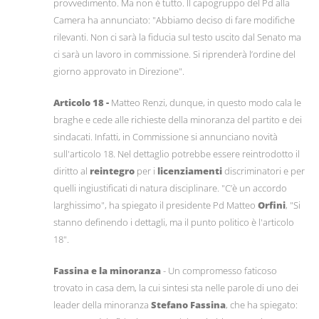
provvedimento. Ma non è tutto. Il capogruppo del Pd alla
Camera ha annunciato: "Abbiamo deciso di fare modifiche
rilevanti. Non ci sarà la fiducia sul testo uscito dal Senato ma
ci sarà un lavoro in commissione. Si riprenderà l’ordine del
giorno approvato in Direzione".
Articolo 18 -
Matteo Renzi, dunque, in questo modo cala le
braghe e cede alle richieste della minoranza del partito e dei
sindacati. Infatti, in Commissione si annunciano novità
sull'articolo 18. Nel dettaglio potrebbe essere reintrodotto il
diritto al
reintegro
per i
licenziamenti
discriminatori e per
quelli ingiustificati di natura disciplinare. "C’è un accordo
larghissimo", ha spiegato il presidente Pd Matteo
Orfini
, "Si
stanno definendo i dettagli, ma il punto politico è l'articolo
18".
Fassina e la minoranza
- Un compromesso faticoso
trovato in casa dem, la cui sintesi sta nelle parole di uno dei
leader della minoranza
Stefano Fassina
, che ha spiegato: