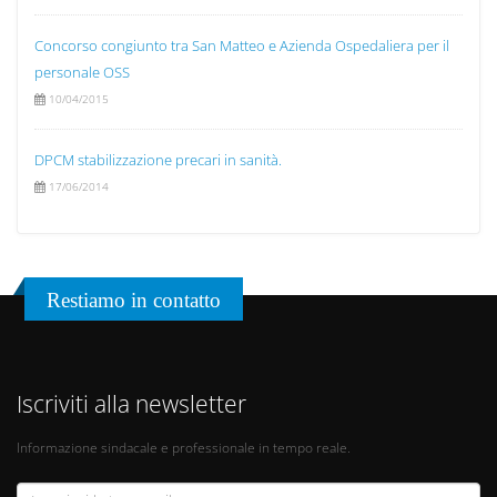
Concorso congiunto tra San Matteo e Azienda Ospedaliera per il
personale OSS
10/04/2015
DPCM stabilizzazione precari in sanità.
17/06/2014
Restiamo in contatto
Iscriviti alla newsletter
Informazione sindacale e professionale in tempo reale.