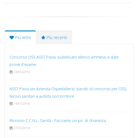
Più lette
Più recenti
Concorso OSS ASST Pavia: pubblicato elenco ammessi e date
prove d'esame
24/05/2016
ASST Pavia (ex Azienda Ospedaliera): bando di concorso per OSS,
tecnici sanitari e autista soccorritore
14/01/2016
Rinnovo C.C.N.L. Sanità - Facciamo un po' di chiarezza
27/02/2018