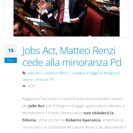
Jobs Act, Matteo Renzi
13
cede alla minoranza Pd
Nov
Jobs Act
|
Governo Renzi
|
disegno di legge di delega sul
lavoro
|
Articolo 18
4231
Raggiunto l'accordo in casa Pd sulla votazione alla Camera
del
Jobs Act
: per il disegno di legge, approvato in Senato, a
Montecitorio il Partito Democratico
non chiederà la
fiducia
, come conferma
Roberto Speranza
, al termine di
un incontro in Commissione Lavoro dove si sta discutendo il