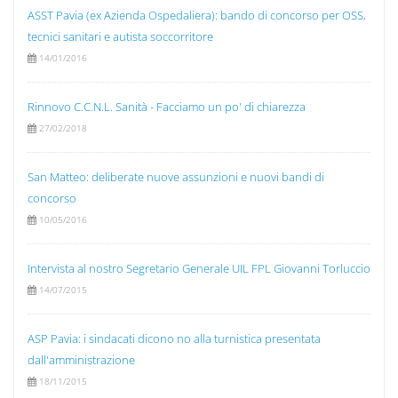
ASST Pavia (ex Azienda Ospedaliera): bando di concorso per OSS,
tecnici sanitari e autista soccorritore
14/01/2016
Rinnovo C.C.N.L. Sanità - Facciamo un po' di chiarezza
27/02/2018
San Matteo: deliberate nuove assunzioni e nuovi bandi di
concorso
10/05/2016
Intervista al nostro Segretario Generale UIL FPL Giovanni Torluccio
14/07/2015
ASP Pavia: i sindacati dicono no alla turnistica presentata
dall'amministrazione
18/11/2015