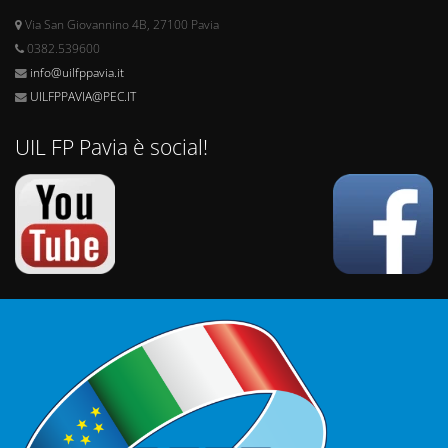
Via San Giovannino 4B, 27100 Pavia
0382.539600
info@uilfppavia.it
UILFPPAVIA@PEC.IT
UIL FP Pavia è social!