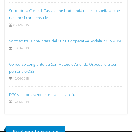
Secondo la Corte di Cassazione l'indennità di turno spetta anche
nei riposi compensativi
09/12/2015
Sottoscritta la pre-intesa del CCNL Cooperative Sociale 2017-2019
29/03/2019
Concorso congiunto tra San Matteo e Azienda Ospedaliera per il
personale OSS
10/04/2015
DPCM stabilizzazione precari in sanità.
17/06/2014
Restiamo in contatto