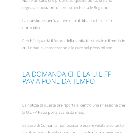
Non è un caso che proprio su questo punto si siano
registrate posizioni differenti anche tra le Regioni.
La questione, però, va ben oltre il dibattito tecnico o
normativo.
Perché riguarda il futuro della sanità territoriale e il modo in
cui i cittadini accederanno alle cure nei prossimi anni.
LA DOMANDA CHE LA UIL FP
PAVIA PONE DA TEMPO
La notizia di queste ore riporta al centro una riflessione che
la UIL FP Pavia porta avanti da mesi.
Le Case di Comunità non possono essere valutate soltanto
per il numero di edifici inaugurati, per le risorse investite o