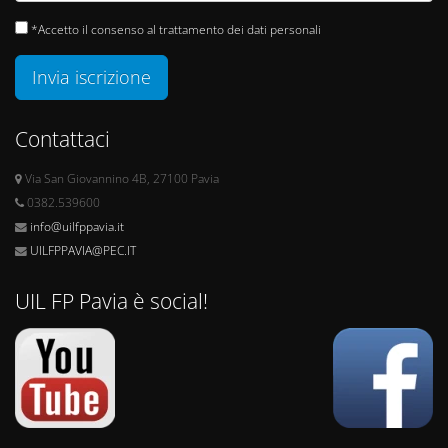
*Accetto il consenso al trattamento dei dati personali
Invia iscrizione
Contattaci
Via San Giovannino 4B, 27100 Pavia
0382.539600
info@uilfppavia.it
UILFPPAVIA@PEC.IT
UIL FP Pavia è social!