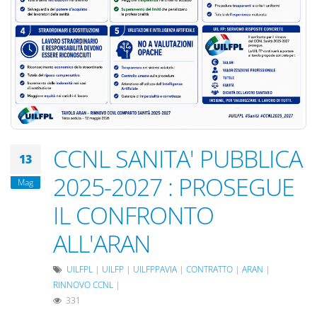
CCNL SANITA' PUBBLICA
13
2025-2027 : PROSEGUE
Mag
IL CONFRONTO
ALL'ARAN
UILFPL
|
UILFP
|
UILFPPAVIA
|
CONTRATTO
|
ARAN
|
RINNOVO CCNL
|
331