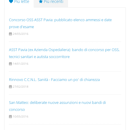
Più lette
Più recenti
Concorso OSS ASST Pavia: pubblicato elenco ammessi e date
prove d'esame
24/05/2016
ASST Pavia (ex Azienda Ospedaliera): bando di concorso per OSS,
tecnici sanitari e autista soccorritore
14/01/2016
Rinnovo C.C.N.L. Sanità - Facciamo un po' di chiarezza
27/02/2018
San Matteo: deliberate nuove assunzioni e nuovi bandi di
concorso
10/05/2016