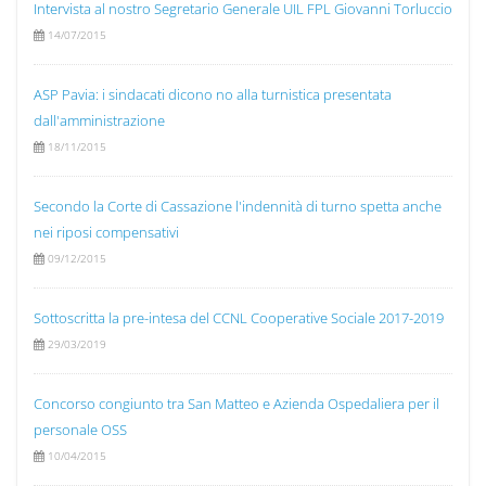
Intervista al nostro Segretario Generale UIL FPL Giovanni Torluccio
14/07/2015
ASP Pavia: i sindacati dicono no alla turnistica presentata
dall'amministrazione
18/11/2015
Secondo la Corte di Cassazione l'indennità di turno spetta anche
nei riposi compensativi
09/12/2015
Sottoscritta la pre-intesa del CCNL Cooperative Sociale 2017-2019
29/03/2019
Concorso congiunto tra San Matteo e Azienda Ospedaliera per il
personale OSS
10/04/2015