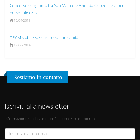
Concorso congiunto tra San Matteo e Azienda Ospedaliera per il
personale OSS
10/04/2015
DPCM stabilizzazione precari in sanità.
17/06/2014
Restiamo in contatto
Iscriviti alla newsletter
Informazione sindacale e professionale in tempo reale.