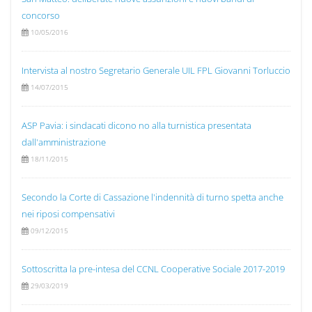
concorso
10/05/2016
Intervista al nostro Segretario Generale UIL FPL Giovanni Torluccio
14/07/2015
ASP Pavia: i sindacati dicono no alla turnistica presentata
dall'amministrazione
18/11/2015
Secondo la Corte di Cassazione l'indennità di turno spetta anche
nei riposi compensativi
09/12/2015
Sottoscritta la pre-intesa del CCNL Cooperative Sociale 2017-2019
29/03/2019