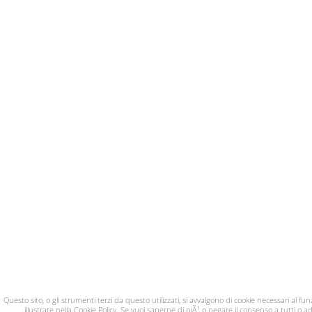
Questo sito, o gli strumenti terzi da questo utilizzati, si avvalgono di cookie necessari al fun
illustrate nella Cookie Policy. Se vuoi saperne di piÃ¹ o negare il consenso a tutti o a