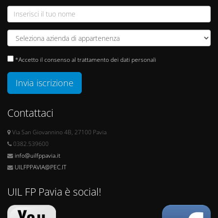
*Accetto il consenso al trattamento dei dati personali
Invia iscrizione
Contattaci
Via San Giovannino 4B, 27100 Pavia
0382.539600
info@uilfppavia.it
UILFPPAVIA@PEC.IT
UIL FP Pavia è social!