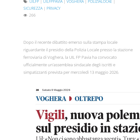
UILFP
|
UILFPPAVIA
|
VOGHERA
|
POLIZIALOCAE
|
SICUREZZA
|
PRIVACY
266
Dopo il recente dibattito emerso sulla stampa locale
riguardante il presidio della Polizia Locale presso la stazione
ferroviaria di Voghera, la UIL FP Pavia ha convocato
ufficialmente un’assemblea sindacale degli iscritti e
simpatizzanti prevista per mercoledì 13 maggio 2026.