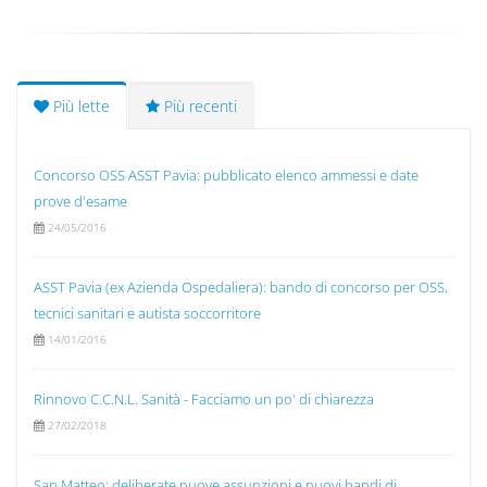
Più lette
Più recenti
Concorso OSS ASST Pavia: pubblicato elenco ammessi e date
prove d'esame
24/05/2016
ASST Pavia (ex Azienda Ospedaliera): bando di concorso per OSS,
tecnici sanitari e autista soccorritore
14/01/2016
Rinnovo C.C.N.L. Sanità - Facciamo un po' di chiarezza
27/02/2018
San Matteo: deliberate nuove assunzioni e nuovi bandi di