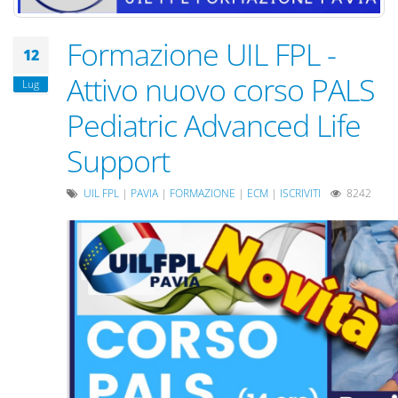
Formazione UIL FPL -
12
Attivo nuovo corso PALS
Lug
Pediatric Advanced Life
Support
UIL FPL
|
PAVIA
|
FORMAZIONE
|
ECM
|
ISCRIVITI
8242