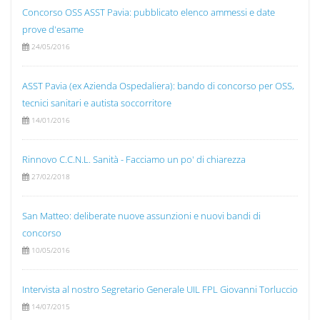
Concorso OSS ASST Pavia: pubblicato elenco ammessi e date
prove d'esame
24/05/2016
ASST Pavia (ex Azienda Ospedaliera): bando di concorso per OSS,
tecnici sanitari e autista soccorritore
14/01/2016
Rinnovo C.C.N.L. Sanità - Facciamo un po' di chiarezza
27/02/2018
San Matteo: deliberate nuove assunzioni e nuovi bandi di
concorso
10/05/2016
Intervista al nostro Segretario Generale UIL FPL Giovanni Torluccio
14/07/2015