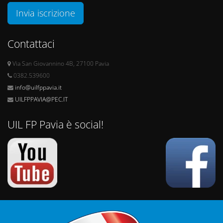
Invia iscrizione
Contattaci
Via San Giovannino 4B, 27100 Pavia
0382.539600
info@uilfppavia.it
UILFPPAVIA@PEC.IT
UIL FP Pavia è social!