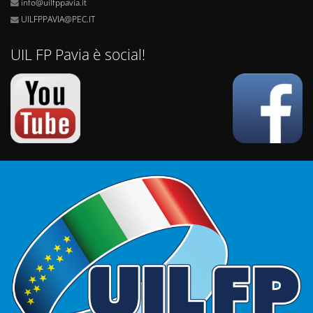
info@uilfppavia.it
UILFPPAVIA@PEC.IT
UIL FP Pavia è social!