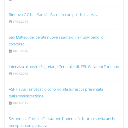
Rinnovo C.C.N.L. Sanità - Facciamo un po' di chiarezza
27/02/2018
San Matteo: deliberate nuove assunzioni e nuovi bandi di
concorso
10/05/2016
Intervista al nostro Segretario Generale UIL FPL Giovanni Torluccio
14/07/2015
ASP Pavia: i sindacati dicono no alla turnistica presentata
dall'amministrazione
18/11/2015
Secondo la Corte di Cassazione l'indennità di turno spetta anche
nei riposi compensativi