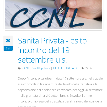
Sanita Privata - esito
20
incontro del 19
Set
settembre u.s.
CCNL
|
Sanità privata
|
UIL FPL
|
ARIS AIOP
2956
Dopo l'incontro tenutosi in data 17 settembre u.s. nella quale
si è concordato la riapertura del tavolo della trattativa e la
sopsensione dello sciopero convocato per oggi 20 settembre,
nella giornata di ieri,19 settembre, si è svolto il primo
incontro di ripresa della trattativa per il rinnovo del ccnl della
sanità privata.