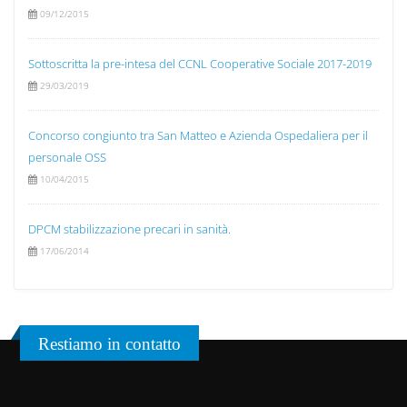
09/12/2015
Sottoscritta la pre-intesa del CCNL Cooperative Sociale 2017-2019
29/03/2019
Concorso congiunto tra San Matteo e Azienda Ospedaliera per il
personale OSS
10/04/2015
DPCM stabilizzazione precari in sanità.
17/06/2014
Restiamo in contatto