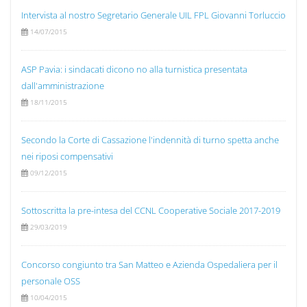
Intervista al nostro Segretario Generale UIL FPL Giovanni Torluccio
14/07/2015
ASP Pavia: i sindacati dicono no alla turnistica presentata
dall'amministrazione
18/11/2015
Secondo la Corte di Cassazione l'indennità di turno spetta anche
nei riposi compensativi
09/12/2015
Sottoscritta la pre-intesa del CCNL Cooperative Sociale 2017-2019
29/03/2019
Concorso congiunto tra San Matteo e Azienda Ospedaliera per il
personale OSS
10/04/2015