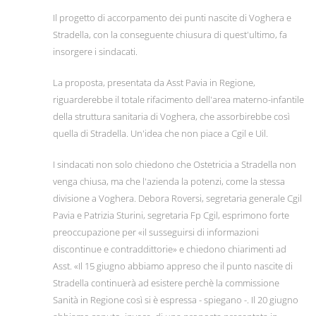
Il progetto di accorpamento dei punti nascite di Voghera e
Stradella, con la conseguente chiusura di quest'ultimo, fa
insorgere i sindacati.
La proposta, presentata da Asst Pavia in Regione,
riguarderebbe il totale rifacimento dell'area materno-infantile
della struttura sanitaria di Voghera, che assorbirebbe così
quella di Stradella. Un'idea che non piace a Cgil e Uil.
I sindacati non solo chiedono che Ostetricia a Stradella non
venga chiusa, ma che l'azienda la potenzi, come la stessa
divisione a Voghera. Debora Roversi, segretaria generale Cgil
Pavia e Patrizia Sturini, segretaria Fp Cgil, esprimono forte
preoccupazione per «il susseguirsi di informazioni
discontinue e contraddittorie» e chiedono chiarimenti ad
Asst. «Il 15 giugno abbiamo appreso che il punto nascite di
Stradella continuerà ad esistere perchè la commissione
Sanità in Regione così si è espressa - spiegano -. Il 20 giugno