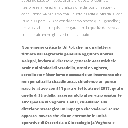
abbiamo saputo, invece, di una proposta presentata in
Regione relativa ad una unificazione dei punti nascite». E
concludono: «Riteniamo che il punto nascite di Stradella, con
i suoi 511 parti (518 se consideriamo anche quelli gemellari)
nel 2017, abbia i requisiti per garantire la qualità del servizio,
considerati anche gli investimenti attuati».
Non è meno critica la Uil Fpl. che, in una lettera
firmata dal segretario generale aggiunto Andrea
Galeppi, inviata al direttore generale Asst Michele
Brait e ai sindaci di Stradella, Broni e Voghera,
sottolinea: «Riteniamo necessario un intervento che
non penalizzi la cittadinanza, chiudendo un punto
nascite attivo con 511 parti effettuati nel 2017, qual è
quello di Stradella, accorpandolo al servizio esistente
all'ospedale di Voghera. Bensì, chiediamo alla
direzione strategica un impegno che vada nel senso
opposto, ovvero che dia ad entrambe le unità
operative di Ostetricia e Ginecologia (a Voghera e