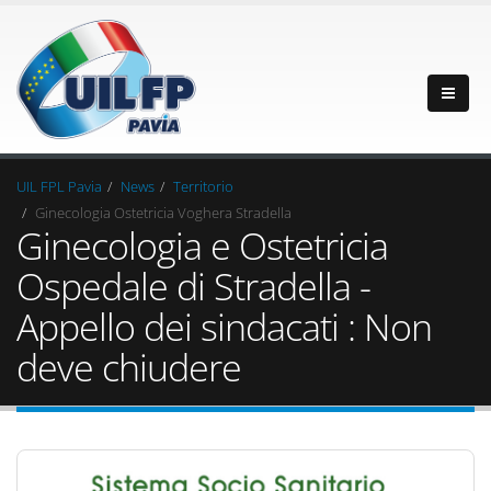
UIL FPL Pavia
News
Territorio
Ginecologia Ostetricia Voghera Stradella
Ginecologia e Ostetricia
Ospedale di Stradella -
Appello dei sindacati : Non
deve chiudere