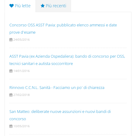
Più lette
Più recenti
Concorso OSS ASST Pavia: pubblicato elenco ammessi e date
prove d'esame
24/05/2016
ASST Pavia (ex Azienda Ospedaliera): bando di concorso per OSS,
tecnici sanitari e autista soccorritore
14/01/2016
Rinnovo C.C.N.L. Sanità - Facciamo un po' di chiarezza
27/02/2018
San Matteo: deliberate nuove assunzioni e nuovi bandi di
concorso
10/05/2016