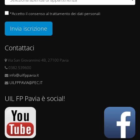
*Accetto il consenso al trattamento dei dati personali
Invia iscrizione
Contattaci
Via San Giovannino 4B, 27100 Pavia
0382.539600
info@uilfppavia.it
UILFPPAVIA@PEC.IT
UIL FP Pavia è social!