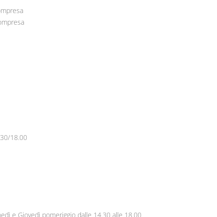
compresa
ompresa
4.30/18.00
nedì e Giovedì pomeriggio dalle 14.30 alle 18.00