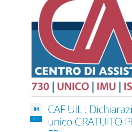
CAF UIL : Dichiaraz
04
unico GRATUITO PE
Apr