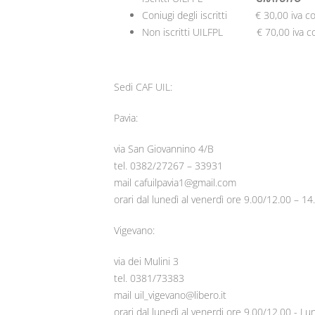
Coniugi degli iscritti € 30,00 iva 
Non iscritti UILFPL € 70,00 iva c
Sedi CAF UIL:
Pavia:
via San Giovannino 4/B
tel. 0382/27267 – 33931
mail cafuilpavia1@gmail.com
orari dal lunedì al venerdì ore 9.00/12.00 – 1
Vigevano:
via dei Mulini 3
tel. 0381/73383
mail uil_vigevano@libero.it
orari dal lunedì al venerdi ore 9.00/12.00 - Lu