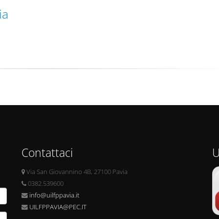
ia
Contattaci
U
Via San Giovannino 4B, 27100 Pavia
0382.539600
info@uilfppavia.it
UILFPPAVIA@PEC.IT