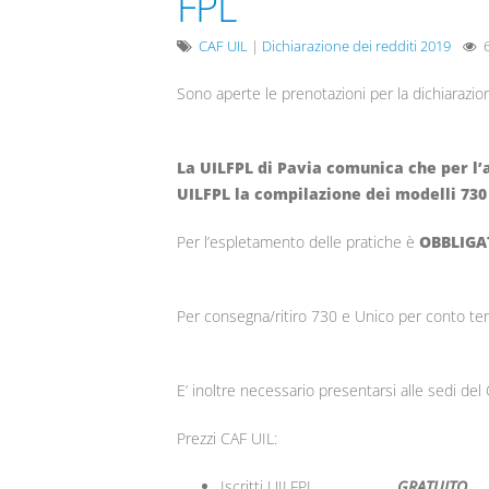
FPL
CAF UIL
|
Dichiarazione dei redditi 2019
6
Sono aperte le prenotazioni per la dichiarazion
La UILFPL di Pavia comunica che per l’an
UILFPL la compilazione dei modelli 73
Per l’espletamento delle pratiche è
OBBLIGA
Per consegna/ritiro 730 e Unico per conto ter
E’ inoltre necessario presentarsi alle sedi del
Prezzi CAF UIL:
Iscritti UILFPL
GRATUITO