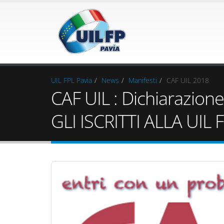
UIL FPL Pavia
News
Manifesti
CAF UIL 2018
CAF UIL : Dichiarazion
GLI ISCRITTI ALLA UIL 