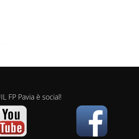
IL FP Pavia è social!