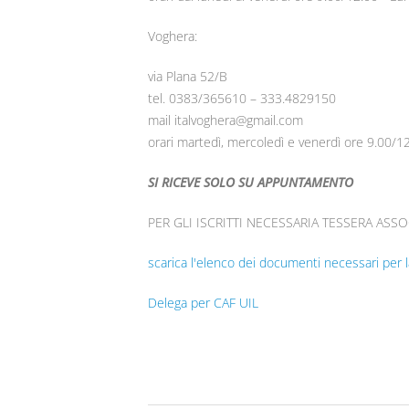
Voghera:
via Plana 52/B
tel. 0383/365610 – 333.4829150
mail italvoghera@gmail.com
orari martedì, mercoledì e venerdì ore 9.00/1
SI RICEVE SOLO SU APPUNTAMENTO
PER GLI ISCRITTI NECESSARIA TESSERA ASS
scarica l'elenco dei documenti necessari per l
Delega per CAF UIL