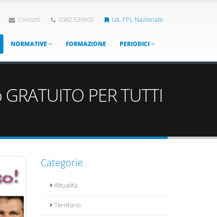
Contatti
0382.539600
UIL FPL Nazionale
NORMATIVE
FORMAZIONE
PERIODICI
ico GRATUITO PER TUTTI
Categorie
Attualità
Territorio