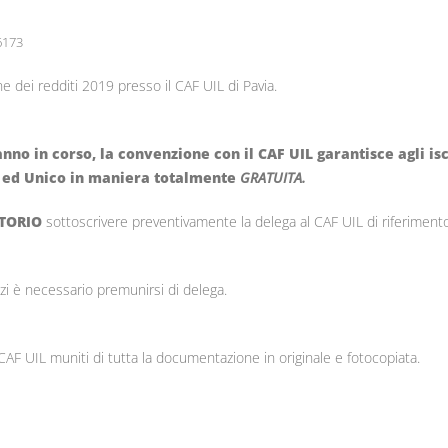
173
e dei redditi 2019 presso il CAF UIL di Pavia.
no in corso, la convenzione con il CAF UIL garantisce agli isc
0 ed Unico in maniera totalmente
GRATUITA.
TORIO
sottoscrivere preventivamente la delega al CAF UIL di riferimento
zi è necessario premunirsi di delega.
 CAF UIL muniti di tutta la documentazione in originale e fotocopiata.